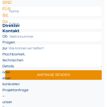
SIND
FÜR
SIE
DA
Direkter
Kontakt
Ob
Fragen
zur
Machbarkeit,
technischen
Details
oder
ANFRAGE SENDEN
einer
Alternative:
konkreten
Projektanfrage
–
unser